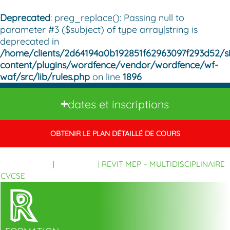
Deprecated
: preg_replace(): Passing null to
parameter #3 ($subject) of type array|string is
deprecated in
/home/clients/2d64194a0b192851f62963097f293d52/si
content/plugins/wordfence/vendor/wordfence/wf-
waf/src/lib/rules.php
on line
1896
dates et inscriptions
OBTENIR LE PLAN DÉTAILLÉ DE COURS
FORMATIONS
|
REVIT MEP
|
REVIT MEP – MULTIDISCIPLINAIRE
CVCSE