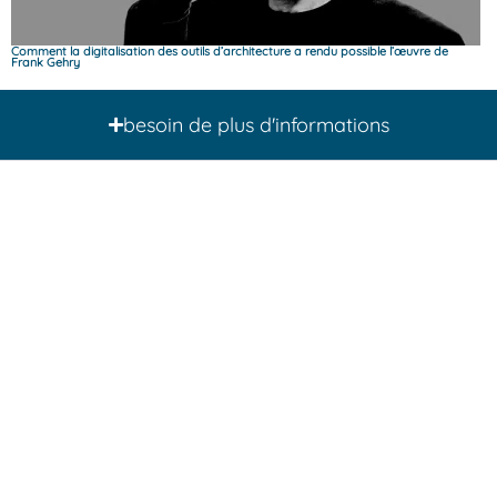
Comment la digitalisation des outils d’architecture a rendu possible l’œuvre de
Frank Gehry
a
besoin de plus d'informations