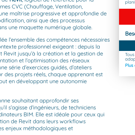
plan
èmes CVC (Chauffage, Ventilation,
s une maîtrise progressive et approfondie de
odification, ainsi que des processus
dans une maquette numérique globale.
Bes
lée l’ensemble des compétences nécessaires
ntexte professionnel exigeant : depuis la
t Revit jusqu’à la création et la gestion de
Tous
adap
antation et l’optimisation des réseaux
Plus
ne série d’exercices guidés, d’ateliers
ur des projets réels, chaque apprenant est
tout en développant une autonomie
onne souhaitant approfondir ses
l s’agisse d’ingénieurs, de techniciens
inateurs BIM. Elle est idéale pour ceux qui
sation de Revit dans leurs workflows
 des enjeux méthodologiques et