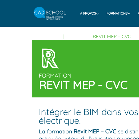
A PROPOS
FORMATIONS
FORMATIONS
|
REVIT MEP
|
REVIT MEP – CVC
FORMATION
REVIT MEP - CVC
Intégrer le BIM dans vos
électrique.
La formation
Revit MEP – CVC
se disti
articulée autour de l’utilisation avancé