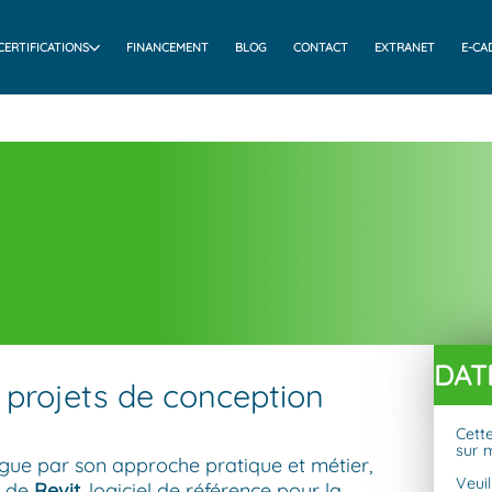
CERTIFICATIONS
FINANCEMENT
BLOG
CONTACT
EXTRANET
E-CA
DAT
 projets de conception
Cett
sur 
ngue par son approche pratique et métier,
Veui
e de
Revit
, logiciel de référence pour la