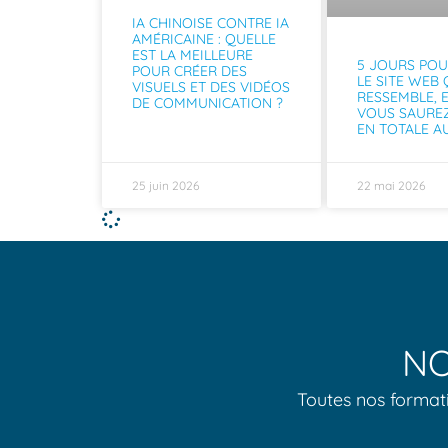
IA CHINOISE CONTRE IA
AMÉRICAINE : QUELLE
EST LA MEILLEURE
5 JOURS POU
POUR CRÉER DES
LE SITE WEB
VISUELS ET DES VIDÉOS
RESSEMBLE, 
DE COMMUNICATION ?
VOUS SAURE
EN TOTALE 
25 juin 2026
22 mai 2026
NO
Toutes nos formati