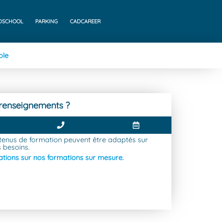
DSCHOOL
PARKING
CADCAREER
ole
renseignements ?
tenus de formation peuvent être adaptés sur
 besoins.
ations sur nos formations sur mesure.