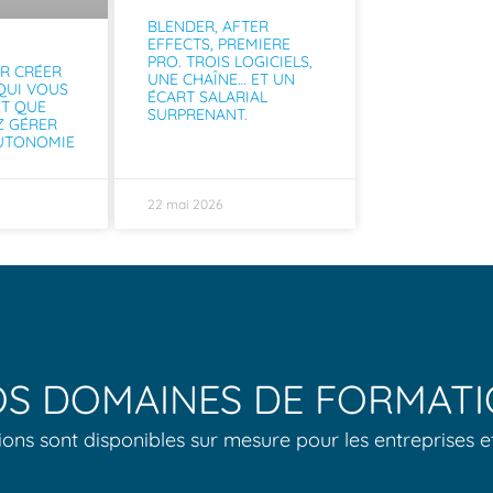
BLENDER, AFTER
EFFECTS, PREMIERE
PRO. TROIS LOGICIELS,
R CRÉER
UNE CHAÎNE… ET UN
 QUI VOUS
ÉCART SALARIAL
ET QUE
SURPRENANT.
Z GÉRER
AUTONOMIE
22 mai 2026
S DOMAINES DE FORMAT
ons sont disponibles sur mesure pour les entreprises e