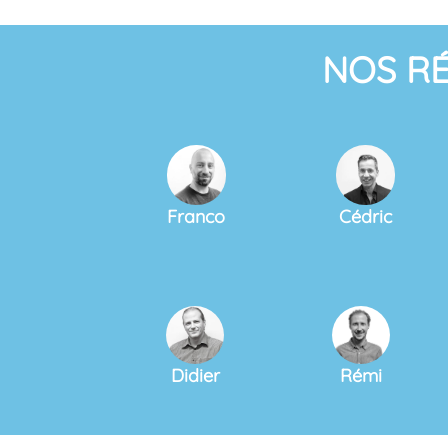
NOS R
Franco
Cédric
Didier
Rémi