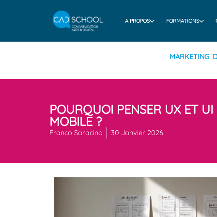
A PROPOS
FORMATIONS
MARKETING D
POURQUOI PENSER UX ET UI 
MOBILE ?
Franco Saracino
30 Janvier 2026