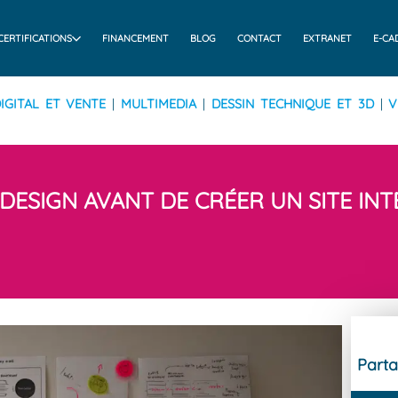
CERTIFICATIONS
FINANCEMENT
BLOG
CONTACT
EXTRANET
E-CA
IGITAL ET VENTE
|
MULTIMEDIA
|
DESSIN TECHNIQUE ET 3D
|
V
DESIGN AVANT DE CRÉER UN SITE IN
Parta