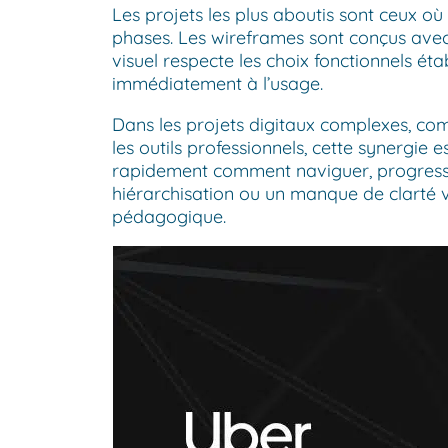
Les projets les plus aboutis sont ceux o
phases. Les wireframes sont conçus avec u
visuel respecte les choix fonctionnels ét
immédiatement à l’usage.
Dans les projets digitaux complexes, co
les outils professionnels, cette synergie e
rapidement comment naviguer, progresse
hiérarchisation ou un manque de clarté v
pédagogique.