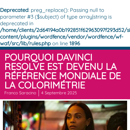
Deprecated
: preg_replace(): Passing null to
parameter #3 ($subject) of type array|string is
deprecated in
/home/clients/2d64194a0b192851f62963097f293d52/si
content/plugins/wordfence/vendor/wordfence/wf-
waf/src/lib/rules.php
on line
1896
POURQUOI DAVINCI
RESOLVE EST DEVENU LA
RÉFÉRENCE MONDIALE DE
LA COLORIMÉTRIE
Franco Saracino
4 Septembre 2025