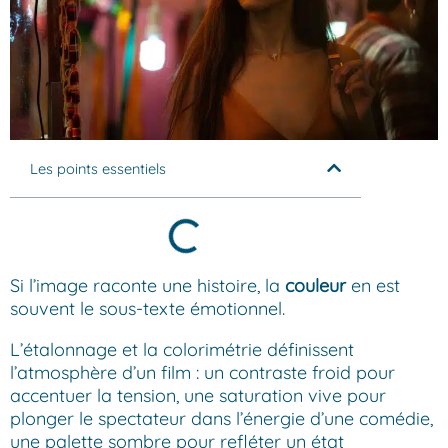
Les points essentiels
Si l’image raconte une histoire, la
couleur
en est
souvent le sous-texte émotionnel.
L’étalonnage et la colorimétrie définissent
l’atmosphère d’un film : un contraste froid pour
accentuer la tension, une saturation vive pour
plonger le spectateur dans l’énergie d’une comédie,
une palette sombre pour refléter un état