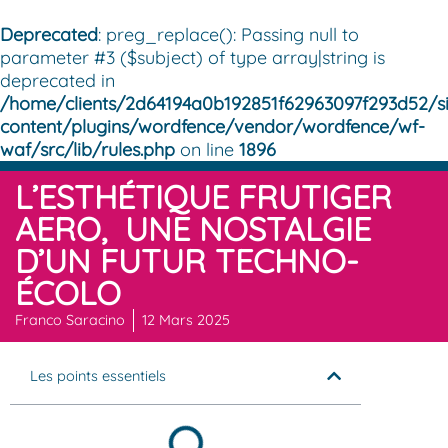
Deprecated
: preg_replace(): Passing null to
parameter #3 ($subject) of type array|string is
deprecated in
/home/clients/2d64194a0b192851f62963097f293d52/si
content/plugins/wordfence/vendor/wordfence/wf-
waf/src/lib/rules.php
on line
1896
L’ESTHÉTIQUE FRUTIGER
AERO, UNE NOSTALGIE
D’UN FUTUR TECHNO-
ÉCOLO
Franco Saracino
12 Mars 2025
Les points essentiels